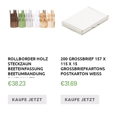
ROLLBORDER HOLZ
200 GROSSBRIEF 157 X 1
STECKZAUN
15 X 15 G
BEETEINFASSUNG
ROSSBRIEFKARTONS PO
BEETUMRANDUNG
STKARTON WEISS
RASENKANTE
€
38.23
€
31.69
GARTENZAUN PALISADE
KAUFE JETZT
KAUFE JETZT