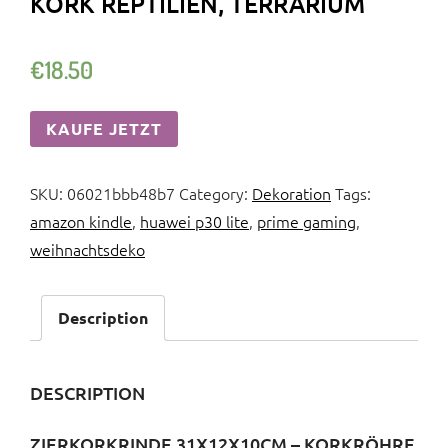
KORK REPTILIEN, TERRARIUM
€
18.50
KAUFE JETZT
SKU:
06021bbb48b7
Category:
Dekoration
Tags:
amazon kindle
,
huawei p30 lite
,
prime gaming
,
weihnachtsdeko
Description
DESCRIPTION
ZIERKORKRINDE 31X12X10CM – KORKRÖHRE