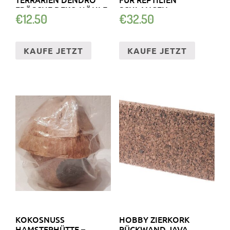
FRÖSCHE DEKO HÖHLE
SCHLANGEN
€
12.50
€
32.50
TERRARIUM
KAUFE JETZT
KAUFE JETZT
KOKOSNUSS
HOBBY ZIERKORK
HAMSTERHÜTTE –
RÜCKWAND JAVA