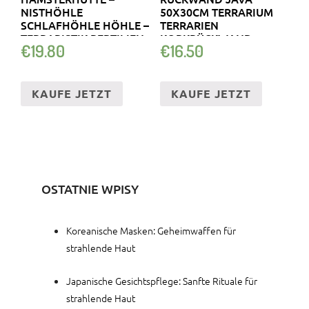
NISTHÖHLE
50X30CM TERRARIUM
SCHLAFHÖHLE HÖHLE –
TERRARIEN
TERRARISTIK REPTILIEN
KORKRÜCKWAND
€
19.80
€
16.50
REPTILIEN
KAUFE JETZT
KAUFE JETZT
OSTATNIE WPISY
Koreanische Masken: Geheimwaffen für
strahlende Haut
Japanische Gesichtspflege: Sanfte Rituale für
strahlende Haut