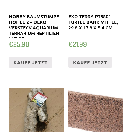
HOBBY BAUMSTUMPF
EXO TERRA PT3801
HÖHLE 2 – DEKO
TURTLE BANK MITTEL,
VERSTECK AQUARIUM
29.8 X 17.8 X 5.4 CM
TERRARIUM REPTILIEN
WELSE
€
25.90
€
21.99
KAUFE JETZT
KAUFE JETZT