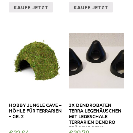
KAUFE JETZT
KAUFE JETZT
HOBBY JUNGLE CAVE –
3X DENDROBATEN
HÖHLE FÜR TERRARIEN
TERRA LEGEHÄUSCHEN
– GR. 2
MIT LEGESCHALE
TERRARIEN DENDRO
FRÖSCHE DEKO
€
22.64
€
20.70