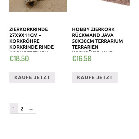
ZIERKORKRINDE
HOBBY ZIERKORK
27X9X11CM –
RÜCKWAND JAVA
KORKRÖHRE
50X30CM TERRARIUM
KORKRINDE RINDE
TERRARIEN
KORK REPTILIEN,
KORKRÜCKWAND
€
18.50
€
16.50
TERRARIUM
REPTILIEN
KAUFE JETZT
KAUFE JETZT
1
2
→