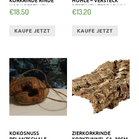
KORK REPTILIEN,
REPTILIEN TERRARIUM
€
18.50
€
13.20
TERRARIUM
KAUFE JETZT
KAUFE JETZT
KOKOSNUSS
ZIERKORKRINDE
PFLANZSCHALE –
KORKTUNNEL CA. 30CM