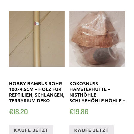
HOBBY BAMBUS ROHR
KOKOSNUSS
100×4,5CM – HOLZ FÜR
HAMSTERHÜTTE –
REPTILIEN, SCHLANGEN,
NISTHÖHLE
TERRARIUM DEKO
SCHLAFHÖHLE HÖHLE –
TERRARISTIK REPTILIEN
€
18.20
€
19.80
KAUFE JETZT
KAUFE JETZT