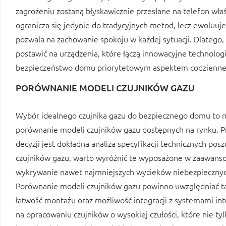
zagrożeniu zostaną błyskawicznie przesłane na telefon właś
ogranicza się jedynie do tradycyjnych metod, lecz ewoluuje
pozwala na zachowanie spokoju w każdej sytuacji. Dlatego,
postawić na urządzenia, które łączą innowacyjne technolo
bezpieczeństwo domu priorytetowym aspektem codzienne
PORÓWNANIE MODELI CZUJNIKÓW GAZU
Wybór idealnego czujnika gazu do bezpiecznego domu to n
porównanie modeli czujników gazu dostępnych na rynku. 
decyzji jest dokładna analiza specyfikacji technicznych po
czujników gazu, warto wyróżnić te wyposażone w zaawansow
wykrywanie nawet najmniejszych wycieków niebezpiecznych 
Porównanie modeli czujników gazu powinno uwzględniać tak
łatwość montażu oraz możliwość integracji z systemami int
na opracowaniu czujników o wysokiej czułości, które nie t