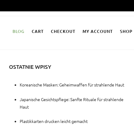
Zum
Inhalt
springen
BLOG
CART
CHECKOUT
MY ACCOUNT
SHOP
OSTATNIE WPISY
Koreanische Masken: Geheimwaffen für strahlende Haut
Japanische Gesichtspflege: Sanfte Rituale für strahlende
Haut
Plastikkarten drucken leicht gemacht