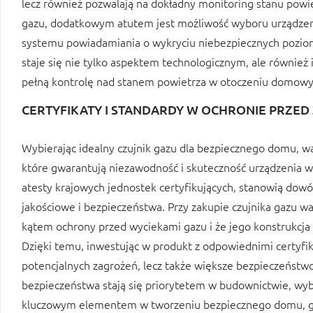
lecz również pozwalają na dokładny monitoring stanu powi
gazu, dodatkowym atutem jest możliwość wyboru urządzen
systemu powiadamiania o wykryciu niebezpiecznych pozio
staje się nie tylko aspektem technologicznym, ale również
pełną kontrolę nad stanem powietrza w otoczeniu domow
CERTYFIKATY I STANDARDY W OCHRONIE PRZE
Wybierając idealny czujnik gazu dla bezpiecznego domu, wa
które gwarantują niezawodność i skuteczność urządzenia w 
atesty krajowych jednostek certyfikujących, stanowią dowó
jakościowe i bezpieczeństwa. Przy zakupie czujnika gazu w
kątem ochrony przed wyciekami gazu i że jego konstrukcja
Dzięki temu, inwestując w produkt z odpowiednimi certyfi
potencjalnych zagrożeń, lecz także większe bezpieczeństw
bezpieczeństwa stają się priorytetem w budownictwie, wy
kluczowym elementem w tworzeniu bezpiecznego domu, g