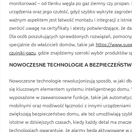
monitorować – od tlenku węgla po gaz ziemny czy propan.
urządzenia oraz jego czułość, gdyż szybko wykryte zagr
ważnym aspektem jest łatwość montażu i integracji z ist
zwrócić uwagę na certyfikaty i atesty potwierdzające, że d
Dla osób poszukujących sprawdzonych rozwiązań, pomocny
specjalnie do właścicieli domów, takie jak
https://www.supe
czujniki-gazu
, gdzie znajdziemy szeroki wybór produktów sp
NOWOCZESNE TECHNOLOGIE A BEZPIECZEŃST
Nowoczesne technologie rewolucjonizują sposób, w jaki db
się kluczowym elementem systemu inteligentnego domu. W
wyposażone w zaawansowane funkcje, takie jak automatycz
mobilnymi oraz możliwość łączności z innymi urządzeniami
zwiększają bezpieczeństwo domu, ale też umożliwiają szyb
istotne w dzisiejszych czasach, kiedy każdy detal ma znacz
technologiach gwarantuje, że alarmy będą aktywowane w c