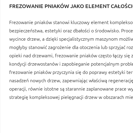
FREZOWANIE PNIAKÓW JAKO ELEMENT CAŁOŚCI
Frezowanie pniaków stanowi kluczowy element kompleksowe
bezpieczeństwa, estetyki oraz dbałości o środowisko. Proc
wycince drzew, a dzięki specjalistycznym maszynom możliwe
mogłyby stanowić zagrożenie dla otoczenia lub sprzyjać r
opieki nad drzewami, frezowanie pniaków często łączy się
kondycji drzewostanów i zapobieganie potencjalnym prob
frezowanie pniaków przyczynia się do poprawy estetyki te
nasadzeń nowych drzew, zapewniając właściwą regenerację ro
operacji, równie istotne są starannie zaplanowane prace w
strategię kompleksowej pielęgnacji drzew w obszarach miejs