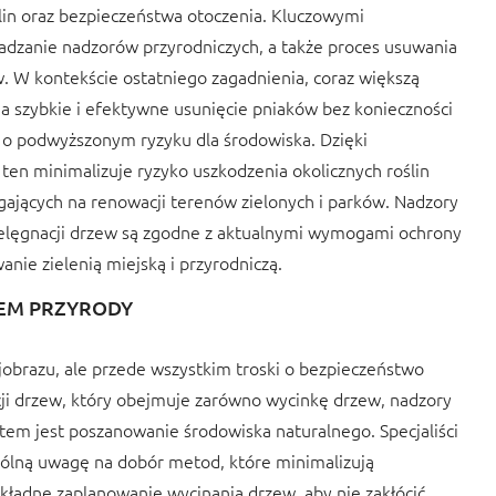
lin oraz bezpieczeństwa otoczenia. Kluczowymi
wadzanie nadzorów przyrodniczych, a także proces usuwania
. W kontekście ostatniego zagadnienia, coraz większą
na szybkie i efektywne usunięcie pniaków bez konieczności
 o podwyższonym ryzyku dla środowiska. Dzięki
n minimalizuje ryzyko uszkodzenia okolicznych roślin
legających na renowacji terenów zielonych i parków. Nadzory
ielęgnacji drzew są zgodne z aktualnymi wymogami ochrony
ie zielenią miejską i przyrodniczą.
EM PRZYRODY
ajobrazu, ale przede wszystkim troski o bezpieczeństwo
cji drzew, który obejmuje zarówno wycinkę drzew, nadzory
tem jest poszanowanie środowiska naturalnego. Specjaliści
ólną uwagę na dobór metod, które minimalizują
ładne zaplanowanie wycinania drzew, aby nie zakłócić