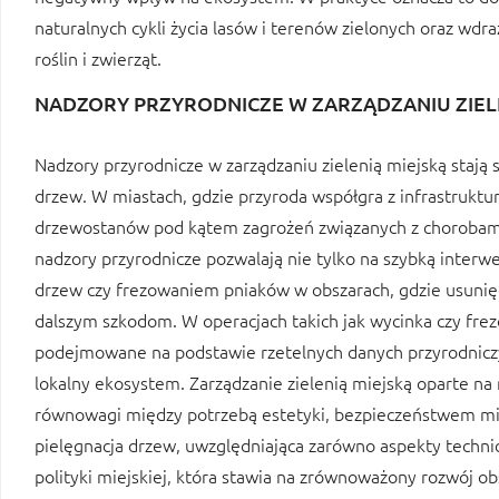
naturalnych cykli życia lasów i terenów zielonych oraz wdr
roślin i zwierząt.
NADZORY PRZYRODNICZE W ZARZĄDZANIU ZIEL
Nadzory przyrodnicze w zarządzaniu zielenią miejską sta
drzew. W miastach, gdzie przyroda współgra z infrastruktu
drzewostanów pod kątem zagrożeń związanych z chorobami,
nadzory przyrodnicze pozwalają nie tylko na szybką interwe
drzew czy frezowaniem pniaków w obszarach, gdzie usunię
dalszym szkodom. W operacjach takich jak wycinka czy frez
podejmowane na podstawie rzetelnych danych przyrodnicz
lokalny ekosystem. Zarządzanie zielenią miejską oparte n
równowagi między potrzebą estetyki, bezpieczeństwem m
pielęgnacja drzew, uwzględniająca zarówno aspekty techni
polityki miejskiej, która stawia na zrównoważony rozwój ob