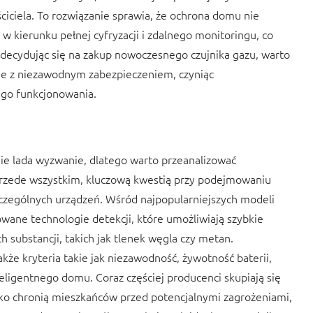
ciciela. To rozwiązanie sprawia, że ochrona domu nie
 w kierunku pełnej cyfryzacji i zdalnego monitoringu, co
 decydując się na zakup nowoczesnego czujnika gazu, warto
gie z niezawodnym zabezpieczeniem, czyniąc
go funkcjonowania.
ie lada wyzwanie, dlatego warto przeanalizować
Przede wszystkim, kluczową kwestią przy podejmowaniu
szczególnych urządzeń. Wśród najpopularniejszych modeli
ane technologie detekcji, które umożliwiają szybkie
substancji, takich jak tlenek węgla czy metan.
że kryteria takie jak niezawodność, żywotność baterii,
eligentnego domu. Coraz częściej producenci skupiają się
ylko chronią mieszkańców przed potencjalnymi zagrożeniami,