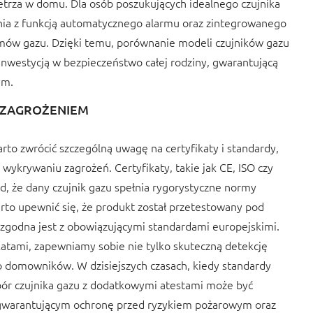
etrza w domu. Dla osób poszukujących idealnego czujnika
ia z funkcją automatycznego alarmu oraz zintegrowanego
mów gazu. Dzięki temu, porównanie modeli czujników gazu
 inwestycją w bezpieczeństwo całej rodziny, gwarantującą
ym.
D ZAGROŻENIEM
rto zwrócić szczególną uwagę na certyfikaty i standardy,
wykrywaniu zagrożeń. Certyfikaty, takie jak CE, ISO czy
d, że dany czujnik gazu spełnia rygorystyczne normy
arto upewnić się, że produkt został przetestowany pod
 zgodna jest z obowiązującymi standardami europejskimi.
katami, zapewniamy sobie nie tylko skuteczną detekcję
o domowników. W dzisiejszych czasach, kiedy standardy
bór czujnika gazu z dodatkowymi atestami może być
warantującym ochronę przed ryzykiem pożarowym oraz