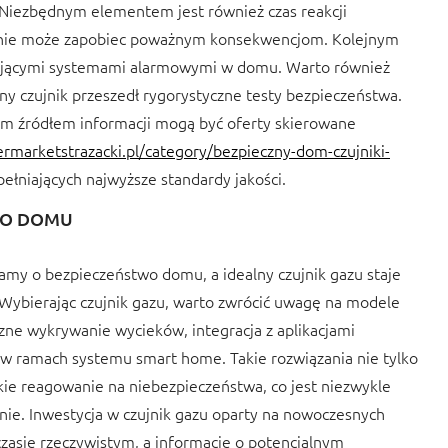
 Niezbędnym elementem jest również czas reakcji
ożenie może zapobiec poważnym konsekwencjom. Kolejnym
niejącymi systemami alarmowymi w domu. Warto również
any czujnik przeszedł rygorystyczne testy bezpieczeństwa.
m źródłem informacji mogą być oferty skierowane
rmarketstrazacki.pl/category/bezpieczny-dom-czujniki-
ełniających najwyższe standardy jakości.
WO DOMU
amy o bezpieczeństwo domu, a idealny czujnik gazu staje
ybierając czujnik gazu, warto zwrócić uwagę na modele
ne wykrywanie wycieków, integracja z aplikacjami
 w ramach systemu smart home. Takie rozwiązania nie tylko
kie reagowanie na niebezpieczeństwa, co jest niezwykle
enie. Inwestycja w czujnik gazu oparty na nowoczesnych
zasie rzeczywistym, a informacje o potencjalnym