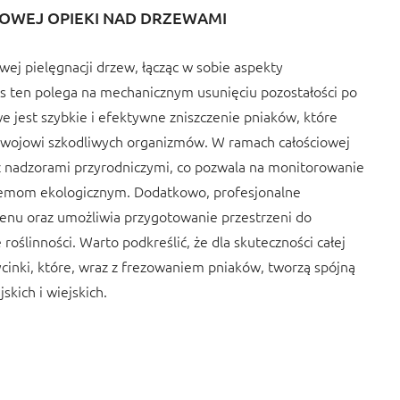
OWEJ OPIEKI NAD DRZEWAMI
j pielęgnacji drzew, łącząc w sobie aspekty
es ten polega na mechanicznym usunięciu pozostałości po
 jest szybkie i efektywne zniszczenie pniaków, które
ozwojowi szkodliwych organizmów. W ramach całościowej
 z nadzorami przyrodniczymi, co pozwala na monitorowanie
lemom ekologicznym. Dodatkowo, profesjonalne
renu oraz umożliwia przygotowanie przestrzeni do
ślinności. Warto podkreślić, że dla skuteczności całej
ycinki, które, wraz z frezowaniem pniaków, tworzą spójną
kich i wiejskich.