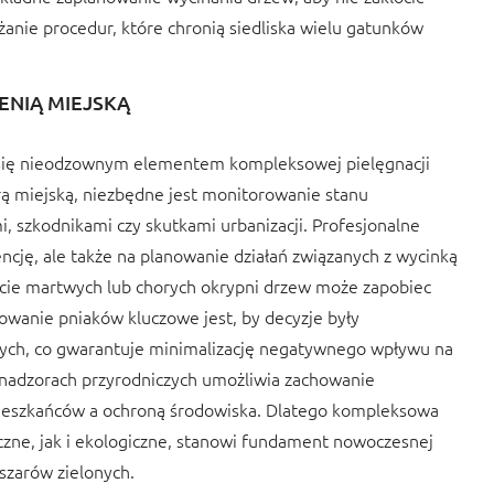
ażanie procedur, które chronią siedliska wielu gatunków
ENIĄ MIEJSKĄ
ją się nieodzownym elementem kompleksowej pielęgnacji
rą miejską, niezbędne jest monitorowanie stanu
 szkodnikami czy skutkami urbanizacji. Profesjonalne
ncję, ale także na planowanie działań związanych z wycinką
cie martwych lub chorych okrypni drzew może zapobiec
owanie pniaków kluczowe jest, by decyzje były
ych, co gwarantuje minimalizację negatywnego wpływu na
a nadzorach przyrodniczych umożliwia zachowanie
ieszkańców a ochroną środowiska. Dlatego kompleksowa
czne, jak i ekologiczne, stanowi fundament nowoczesnej
szarów zielonych.