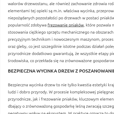
walorów drzewostanu, ale również zachowanie zdrowia roś
elementami tej opieki są m.in. właściwa wycinka, przepro
niepożądanych pozostałości po drzewach w postaci pniaków
popularność zdobywa
frezowanie pniaków
, które pozwala 
stosowania ciężkiego sprzętu mechanicznego na obszarach
precyzyjnym technikom i nowoczesnym maszynom, proces te
oraz gleby, co jest szczególnie istotne podczas działań po
przyrodnicze dodatkowo gwarantują, że wszystkie etapy p
środowiska, co przekłada się na zrównoważone gospodarowan
BEZPIECZNA WYCINKA DRZEW Z POSZANOWANI
Bezpieczna wycinka drzew to nie tylko kwestia estetyki kr
ludzi i dobro przyrody. W procesie kompleksowej pielęgna
przyrodnicze, jak i frezowanie pniaków, kluczowym elemen
dbający o zrównoważoną gospodarkę leśną zwracają szczeg
negatywny wpływ na ekosystem. W praktyce oznacza to dok