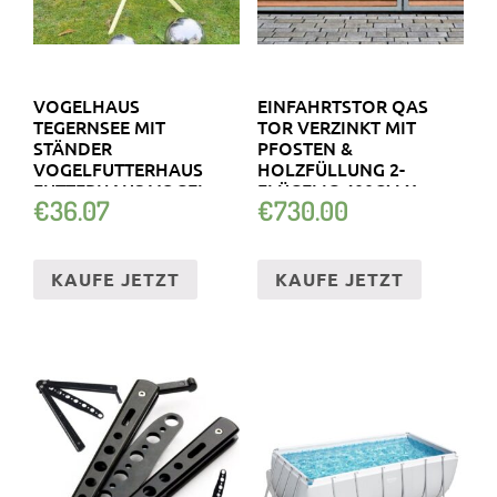
VOGELHAUS
EINFAHRTSTOR QAS
TEGERNSEE MIT
TOR VERZINKT MIT
STÄNDER
PFOSTEN &
VOGELFUTTERHAUS
HOLZFÜLLUNG 2-
FUTTERHAUS VOGEL
FLÜGELIG 400CM X
€
36.07
€
730.00
HAUS HOLZ
160CM
KAUFE JETZT
KAUFE JETZT