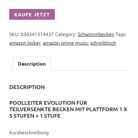
KAUFE JETZT
SKU:
b30341374437
Category:
Schwimmbecken
Tags:
amazon locker
,
amazon prime music
,
schreibtisch
Description
DESCRIPTION
POOLLEITER EVOLUTION FÜR
TEILVERSENKTE BECKEN MIT PLATTFORM 1 X
5 STUFEN + 1 STUFE
Kurzbeschreibung