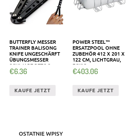
BUTTERFLY MESSER
POWER STEEL™
TRAINER BALISONG
ERSATZPOOL OHNE
KNIFE UNGESCHÄRFT
ZUBEHÖR 412 X 201 X
ÜBUNGSMESSER
122 CM, LICHTGRAU,
SCHWARZ RETOO
ECKIG
€
6.36
€
403.06
KAUFE JETZT
KAUFE JETZT
OSTATNIE WPISY