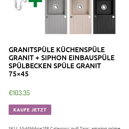
GRANITSPÜLE KÜCHENSPÜLE
GRANIT + SIPHON EINBAUSPÜLE
SPÜLBECKEN SPÜLE GRANIT
75×45
€
103.35
KAUFE JETZT
SKU:
55d4bbbce2f8
Category:
null
Tags:
amazon prime