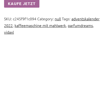
KAUFE JETZT
SKU:
c245f9f1c094
Category:
null
Tags:
adventskalender
2022
,
kaffeemaschine mit mahlwerk
,
parfumdreams
,
vidaxl