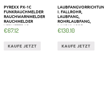
PYREXX PX-1C
LAUBFANGVORRICHTUNG
FUNKRAUCHMELDER
I. FALLROHR,
RAUCHWARNMELDER
LAUBFANG,
RAUCHMELDER
ROHRLAUBFANG,
VERNETZBAR
LAUBKLAPPE
€
67.12
€
130.10
KAUFE JETZT
KAUFE JETZT