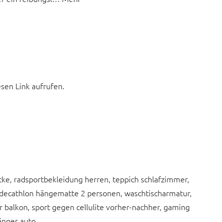
esen Link aufrufen.
acke, radsportbekleidung herren, teppich schlafzimmer,
 7, decathlon hängematte 2 personen, waschtischarmatur,
r balkon, sport gegen cellulite vorher-nachher, gaming
änger auto