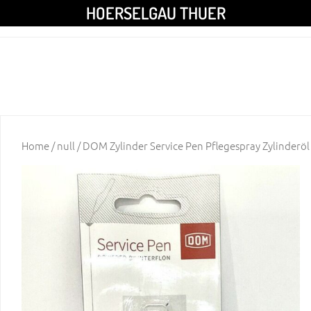
HOERSELGAU THUER
Home
/
null
/ DOM Zylinder Service Pen Pflegespray Zylinderöl