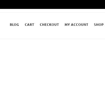
Zum
Inhalt
springen
BLOG
CART
CHECKOUT
MY ACCOUNT
SHOP