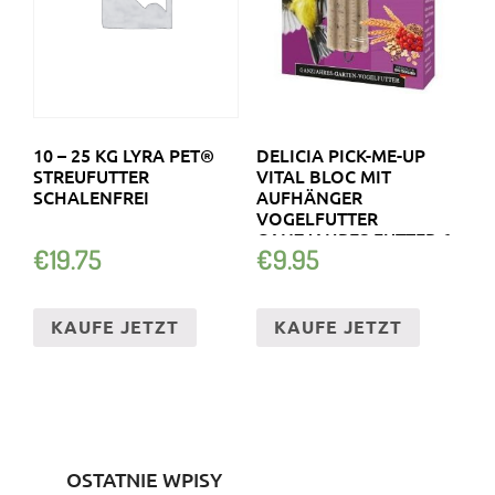
10 – 25 KG LYRA PET®
DELICIA PICK-ME-UP
STREUFUTTER
VITAL BLOC MIT
SCHALENFREI
AUFHÄNGER
VOGELFUTTER
GANZJAHRES FUTTER 6
€
19.75
€
9.95
STC
KAUFE JETZT
KAUFE JETZT
OSTATNIE WPISY