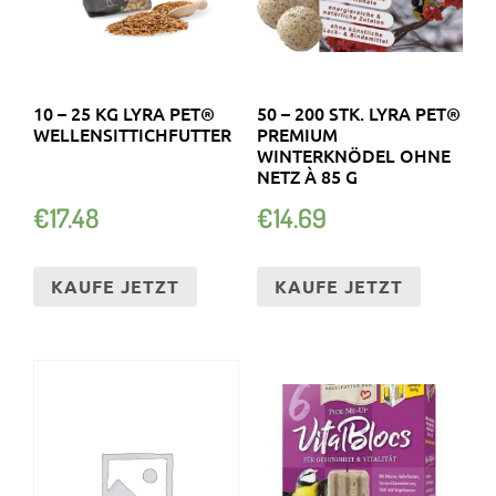
10 – 25 KG LYRA PET®
50 – 200 STK. LYRA PET®
WELLENSITTICHFUTTER
PREMIUM
WINTERKNÖDEL OHNE
NETZ À 85 G
€
17.48
€
14.69
KAUFE JETZT
KAUFE JETZT