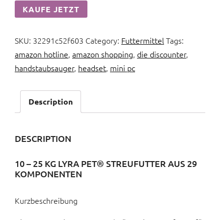
KAUFE JETZT
SKU:
32291c52f603
Category:
Futtermittel
Tags:
amazon hotline
,
amazon shopping
,
die discounter
,
handstaubsauger
,
headset
,
mini pc
Description
DESCRIPTION
10 – 25 KG LYRA PET® STREUFUTTER AUS 29
KOMPONENTEN
Kurzbeschreibung