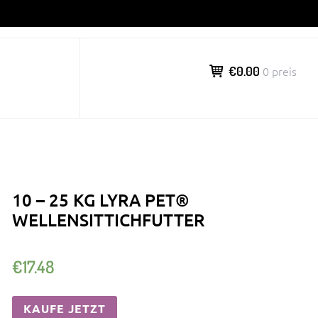
€0.00
0 preis
10 – 25 KG LYRA PET®
WELLENSITTICHFUTTER
€
17.48
KAUFE JETZT