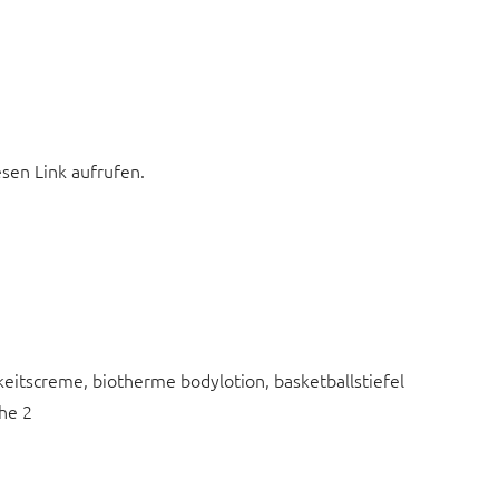
esen Link aufrufen.
gkeitscreme, biotherme bodylotion, basketballstiefel
the 2