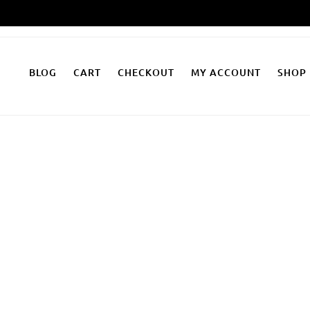
Zum
Inhalt
springen
BLOG
CART
CHECKOUT
MY ACCOUNT
SHOP