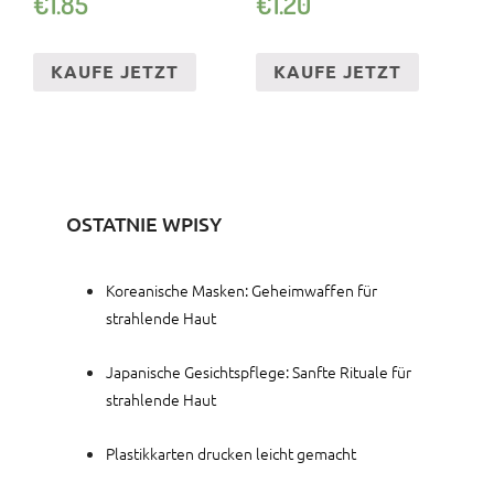
€
1.85
€
1.20
APPKARTON G
ROSSBRIEF VERSAND
KAUFE JETZT
KAUFE JETZT
OSTATNIE WPISY
Koreanische Masken: Geheimwaffen für
strahlende Haut
Japanische Gesichtspflege: Sanfte Rituale für
strahlende Haut
Plastikkarten drucken leicht gemacht