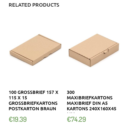
RELATED PRODUCTS
100 GROSSBRIEF 157 X 1
300
15 X 15 G
MAXIBRIEFKARTONS
ROSSBRIEFKARTONS PO
MAXIBRIEF DIN A5
STKARTON BRAUN
KARTONS 240X160X45
MM
€
19.39
€
74.29