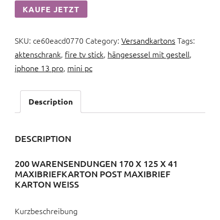
KAUFE JETZT
SKU:
ce60eacd0770
Category:
Versandkartons
Tags:
aktenschrank
,
fire tv stick
,
hängesessel mit gestell
,
iphone 13 pro
,
mini pc
Description
DESCRIPTION
200 WARENSENDUNGEN 170 X 125 X 41
MAXIBRIEFKARTON POST MAXIBRIEF
KARTON WEISS
Kurzbeschreibung