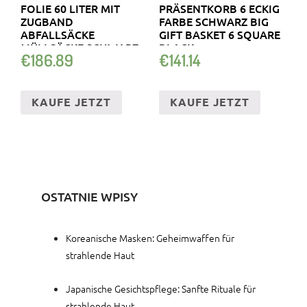
FOLIE 60 LITER MIT
RÄSENTKORB 6 ECKIG F
ZUGBAND
ARBE SCHWARZ BIG G
ABFALLSÄCKE
IFT BASKET 6 SQUARE B
MÜLLSÄCKE SCHWARZ
LACK
€
186.89
€
141.14
KAUFE JETZT
KAUFE JETZT
OSTATNIE WPISY
Koreanische Masken: Geheimwaffen für
strahlende Haut
Japanische Gesichtspflege: Sanfte Rituale für
strahlende Haut