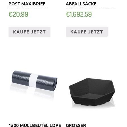
POST MAXIBRIEF
ABFALLSÄCKE
KARTON IN WEISS
MÜLLSÄCKE SCHWARZ
€
20.99
€
1,692.59
KAUFE JETZT
KAUFE JETZT
1500 MÜLLBEUTEL LDPE
GROSSER P