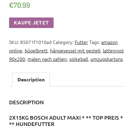
€
70.99
KAUFE JETZT
SKU:
85071f1010ad
Category:
Futter
Tags:
amazon
online
,
bügelbrett
,
hängesessel mit gestell
,
lattenrost
90x200
,
malen nach zahlen
,
spikeball
,
umzugskartons
Description
DESCRIPTION
2X15KG BOSCH ADULT MAXI * ** TOP PREIS *
** HUNDEFUTTER