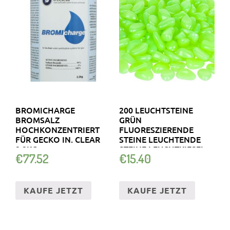
BROMICHARGE
200 LEUCHTSTEINE
BROMSALZ
GRÜN
HOCHKONZENTRIERT
FLUORESZIERENDE
FÜR GECKO IN. CLEAR
STEINE LEUCHTENDE
2,2KG
STEINE LEUCHTKIESEL
€
77.52
€
15.40
KAUFE JETZT
KAUFE JETZT