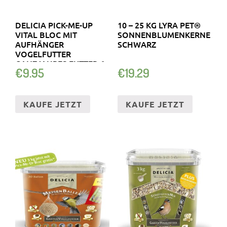
DELICIA PICK-ME-UP
10 – 25 KG LYRA PET®
VITAL BLOC MIT
SONNENBLUMENKERNE
AUFHÄNGER
SCHWARZ
VOGELFUTTER
GANZJAHRES FUTTER 6
€
9.95
€
19.29
STC
KAUFE JETZT
KAUFE JETZT