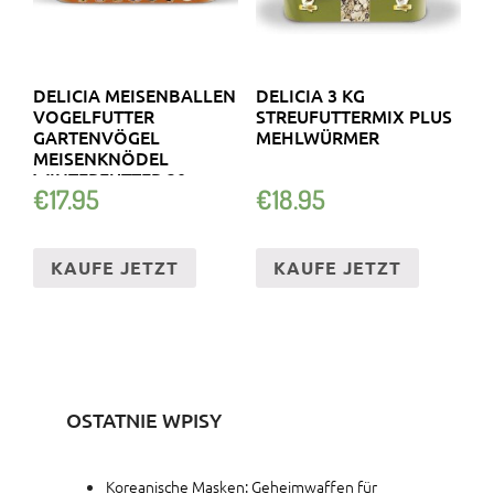
DELICIA MEISENBALLEN
DELICIA 3 KG
VOGELFUTTER
STREUFUTTERMIX PLUS
GARTENVÖGEL
MEHLWÜRMER
MEISENKNÖDEL
WINTERFUTTER 30
€
17.95
€
18.95
STÜCK
KAUFE JETZT
KAUFE JETZT
OSTATNIE WPISY
Koreanische Masken: Geheimwaffen für