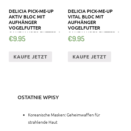
DELICIA PICK-ME-UP
DELICIA PICK-ME-UP
AKTIV BLOC MIT
VITAL BLOC MIT
AUFHÄNGER
AUFHÄNGER
VOGELFUTTER
VOGELFUTTER
GANZJAHRES FUTTER 6
GANZJAHRES FUTTER 6
€
9.95
€
9.95
STCK
STC
KAUFE JETZT
KAUFE JETZT
OSTATNIE WPISY
Koreanische Masken: Geheimwaffen für
strahlende Haut