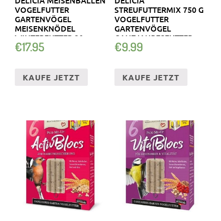
VOGELFUTTER
STREUFUTTERMIX 750 G
GARTENVÖGEL
VOGELFUTTER
MEISENKNÖDEL
GARTENVÖGEL
WINTERFUTTER 30
GANZJAHRESFUTTER
€
17.95
€
9.99
STÜCK
KAUFE JETZT
KAUFE JETZT