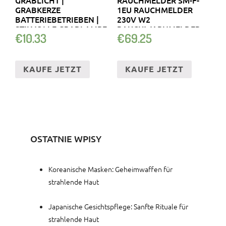
GRABKERZE
1EU RAUCHMELDER
BATTERIEBETRIEBEN |
230V W2
STILVOLLE GRABLAMPE
RAUCHWARNMELDER
€
10.33
€
69.25
KABEL
KAUFE JETZT
KAUFE JETZT
OSTATNIE WPISY
Koreanische Masken: Geheimwaffen für
strahlende Haut
Japanische Gesichtspflege: Sanfte Rituale für
strahlende Haut