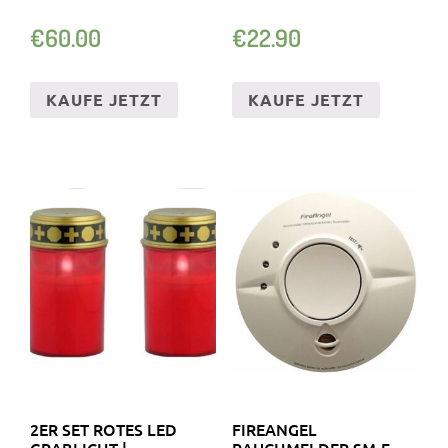
€
60.00
€
22.90
KAUFE JETZT
KAUFE JETZT
2ER SET ROTES LED
FIREANGEL
GRABLICHT |
RAUCHMELDER SM-F-