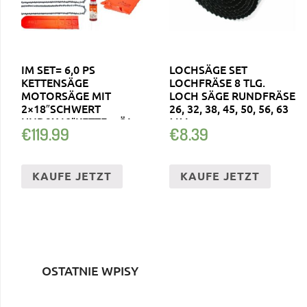
IM SET= 6,0 PS
LOCHSÄGE SET
KETTENSÄGE
LOCHFRÄSE 8 TLG.
MOTORSÄGE MIT
LOCH SÄGE RUNDFRÄSE
2×18″SCHWERT
26, 32, 38, 45, 50, 56, 63
UND2X18″KETTE + ÖL +
MM
€
119.99
€
8.39
HANDSCHUHE
KAUFE JETZT
KAUFE JETZT
OSTATNIE WPISY