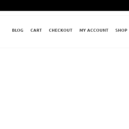
Zum
Inhalt
springen
BLOG
CART
CHECKOUT
MY ACCOUNT
SHOP