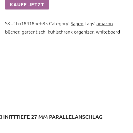
KAUFE JETZT
SKU:
ba18418beb85
Category:
Sägen
Tags:
amazon
bücher
,
gartentisch
,
kühlschrank organizer
,
whiteboard
SCHNITTTIEFE 27 MM PARALLELANSCHLAG