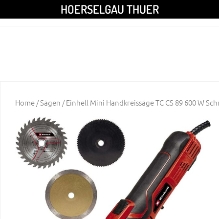
HOERSELGAU THUER
Home
/
Sägen
/ Einhell Mini Handkreissäge TC CS 89 600 W Sch