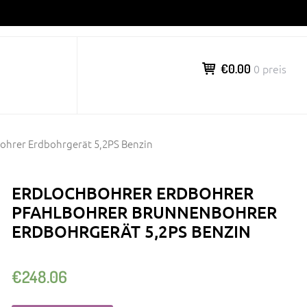
€0.00
0 preis
ohrer Erdbohrgerät 5,2PS Benzin
ERDLOCHBOHRER ERDBOHRER
PFAHLBOHRER BRUNNENBOHRER
ERDBOHRGERÄT 5,2PS BENZIN
€
248.06