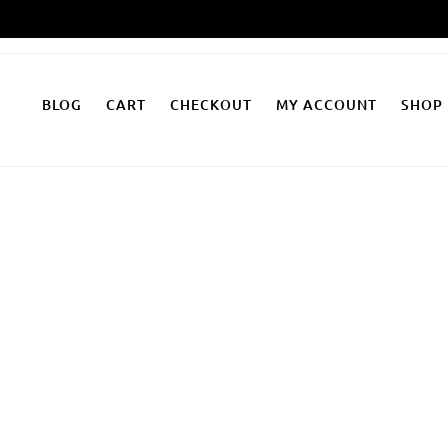
Zum
Inhalt
springen
BLOG
CART
CHECKOUT
MY ACCOUNT
SHOP