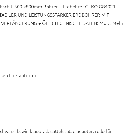
Durchschitt300 x800mm Bohrer – Erdbohrer GEKO G84021
ät STABILER UND LEISTUNGSSTARKER ERDBOHRER MIT
VERLÄNGERUNG + ÖL !!! TECHNISCHE DATEN: Mo… Mehr
esen Link aufrufen.
chwarz, btwin klapprad, sattelstütze adapter, rollo für