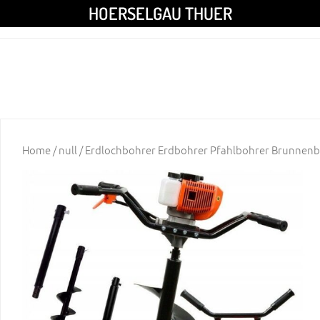
HOERSELGAU THUER
Home
/
null
/ Erdlochbohrer Erdbohrer Pfahlbohrer Brunnenb