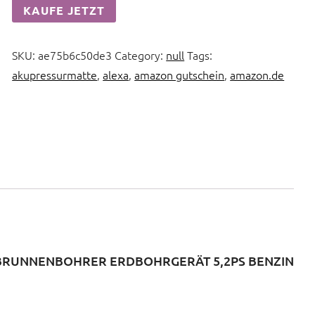
KAUFE JETZT
SKU:
ae75b6c50de3
Category:
null
Tags:
akupressurmatte
,
alexa
,
amazon gutschein
,
amazon.de
RUNNENBOHRER ERDBOHRGERÄT 5,2PS BENZIN