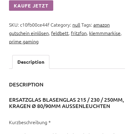
KAUFE JETZT
SKU:
c10fb00ce44f
Category:
null
Tags:
amazon
gutschein einlösen
,
feldbett
,
fritzfon
,
klemmmarkise
,
prime gaming
Description
DESCRIPTION
ERSATZGLAS BLASENGLAS 215 / 230 / 250MM,
KRAGEN Ø 80/90MM AUSSENLEUCHTEN
Kurzbeschreibung *