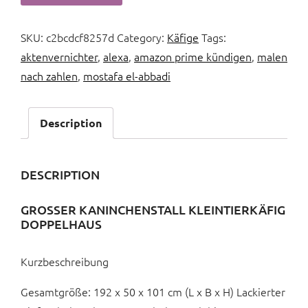
SKU:
c2bcdcf8257d
Category:
Käfige
Tags:
aktenvernichter
,
alexa
,
amazon prime kündigen
,
malen
nach zahlen
,
mostafa el-abbadi
Description
DESCRIPTION
GROSSER KANINCHENSTALL KLEINTIERKÄFIG D
OPPELHAUS
Kurzbeschreibung
Gesamtgröße: 192 x 50 x 101 cm (L x B x H) Lackierter