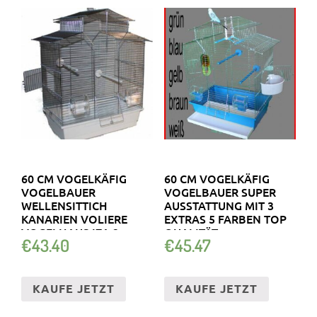
60 CM VOGELKÄFIG
60 CM VOGELKÄFIG
VOGELBAUER
VOGELBAUER SUPER
WELLENSITTICH
AUSSTATTUNG MIT 3
KANARIEN VOLIERE
EXTRAS 5 FARBEN TOP
VOGELHAUS IZA 2
QUALITÄT
€
43.40
€
45.47
OHNE
KAUFE JETZT
KAUFE JETZT