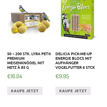
50 – 200 STK. LYRA PET®
DELICIA PICK-ME-UP
PREMIUM
ENERGIE BLOCS MIT
MEISENKNÖDEL MIT
AUFHÄNGER
NETZ À 85 G
VOGELFUTTER 6 STCK
€
16.04
€
9.95
KAUFE JETZT
KAUFE JETZT