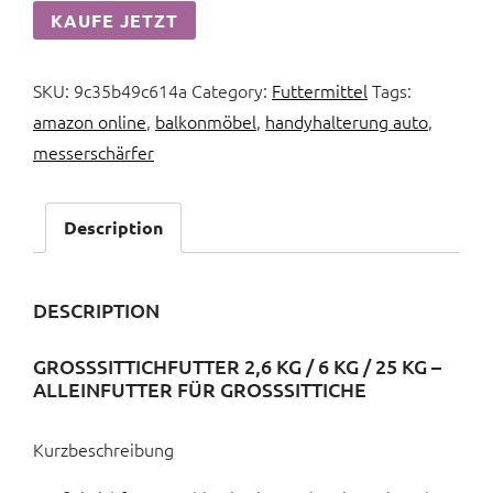
KAUFE JETZT
SKU:
9c35b49c614a
Category:
Futtermittel
Tags:
amazon online
,
balkonmöbel
,
handyhalterung auto
,
messerschärfer
Description
DESCRIPTION
GROSSSITTICHFUTTER 2,6 KG / 6 KG / 25 KG – A
LLEINFUTTER FÜR GROSSSITTICHE
Kurzbeschreibung