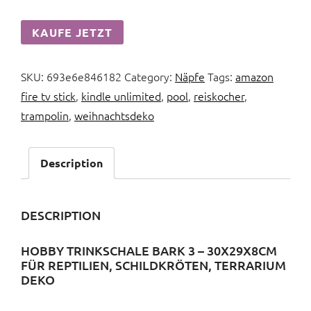
KAUFE JETZT
SKU:
693e6e846182
Category:
Näpfe
Tags:
amazon
fire tv stick
,
kindle unlimited
,
pool
,
reiskocher
,
trampolin
,
weihnachtsdeko
Description
DESCRIPTION
HOBBY TRINKSCHALE BARK 3 – 30X29X8CM
FÜR REPTILIEN, SCHILDKRÖTEN, TERRARIUM
DEKO