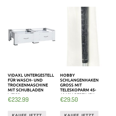
VIDAXL UNTERGESTELL
HOBBY
FÜR WASCH- UND
SCHLANGENHAKEN
TROCKENMASCHINE
GROSS MIT T
MIT SCHUBLADEN
ELESKOPARM 45-1
WEISS
04CM REPTILIEN T
€
232.99
€
29.50
ERRARIUM S
CHLANGEN
KAUFE JETZT
KAUFE JETZT