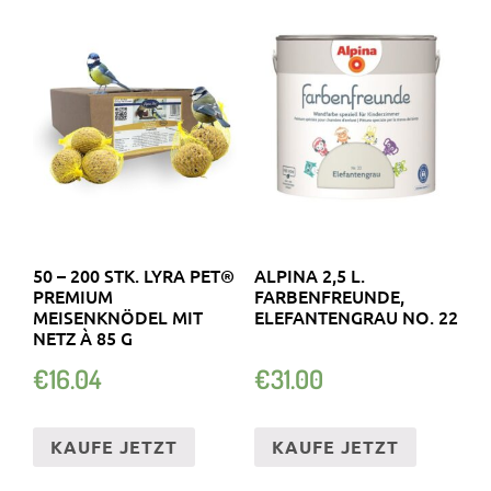
50 – 200 STK. LYRA PET®
ALPINA 2,5 L.
PREMIUM
FARBENFREUNDE,
MEISENKNÖDEL MIT
ELEFANTENGRAU NO. 22
NETZ À 85 G
€
16.04
€
31.00
KAUFE JETZT
KAUFE JETZT