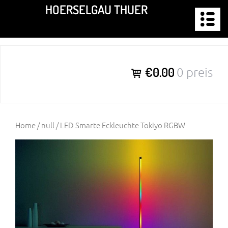
Zum
HOERSELGAU THUER
Inhalt
springen
€0.00
0 preis
Home
/
null
/ LED Smarte Eckleuchte Tokiyo RGBW