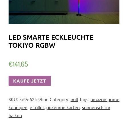
LED SMARTE ECKLEUCHTE
TOKIYO RGBW
€
141.65
KAUFE JETZT
SKU:
5d9e62fc9bbd
Category:
null
Tags:
amazon prime
kündigen
,
e roller
,
pokemon karten
,
sonnenschirm
balkon