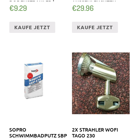
BODENSTRAHLER |
AUSSENLEUCHTEN
€
9.29
€
29.96
SOLARLAMPE
KAUFE JETZT
KAUFE JETZT
SOPRO
2X STRAHLER WOFI
SCHWIMMBADPUTZ SBP
TAGO 230