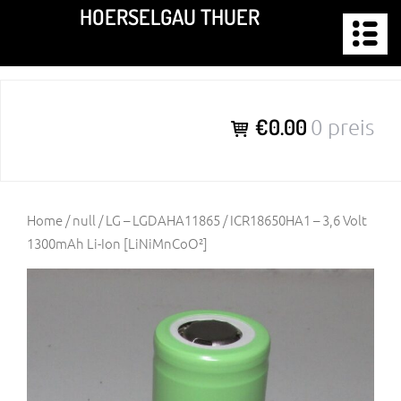
Zum
HOERSELGAU THUER
Inhalt
springen
€0.00
0 preis
Home
/
null
/ LG – LGDAHA11865 / ICR18650HA1 – 3,6 Volt
1300mAh Li-Ion [LiNiMnCoO²]