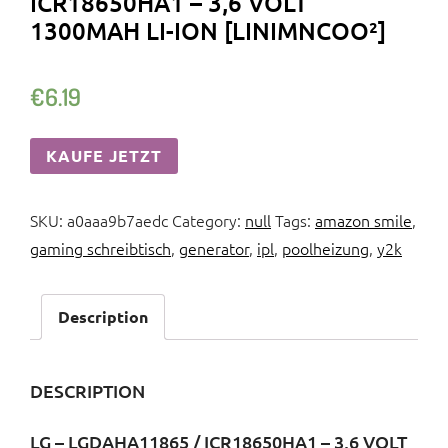
ICR18650HA1 – 3,6 VOLT
1300MAH LI-ION [LINIMNCOO²]
€
6.19
KAUFE JETZT
SKU:
a0aaa9b7aedc
Category:
null
Tags:
amazon smile
,
gaming schreibtisch
,
generator
,
ipl
,
poolheizung
,
y2k
Description
DESCRIPTION
LG – LGDAHA11865 / ICR18650HA1 – 3,6 VOLT