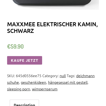
MAXXMEE ELEKTRISCHER KAMIN,
SCHWARZ
€
59.90
KAUFE JETZT
SKU:
645d0556ee75
Category:
null
Tags:
deichmann
schuhe
,
geschenkideen
,
hängesessel mit gestell
,
sleeping porn
,
wimpernserum
Description