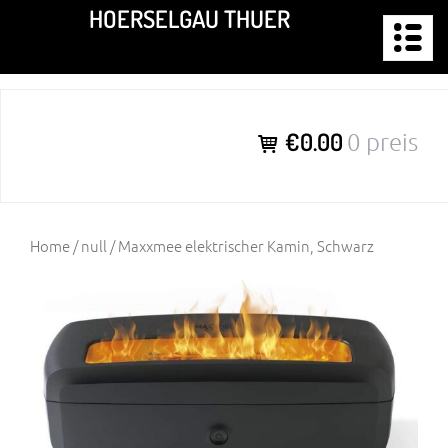
Zum
HOERSELGAU THUER
Inhalt
springen
€0.00
0 preis
Home
/
null
/ Maxxmee elektrischer Kamin, Schwarz