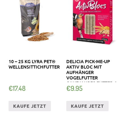
10 – 25 KG LYRA PET®
DELICIA PICK-ME-UP
WELLENSITTICHFUTTER
AKTIV BLOC MIT
AUFHÄNGER
VOGELFUTTER
GANZJAHRES FUTTER 6
€
17.48
€
9.95
STCK
KAUFE JETZT
KAUFE JETZT