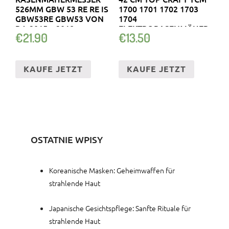
526MM GBW 53 RE RE IS
1700 1701 1702 1703
GBW53RE GBW53 VON
1704
BJ. 2015 – 2018
ELEKTRORASENMÄHER
€
21.90
€
13.50
KAUFE JETZT
KAUFE JETZT
OSTATNIE WPISY
Koreanische Masken: Geheimwaffen für
strahlende Haut
Japanische Gesichtspflege: Sanfte Rituale für
strahlende Haut