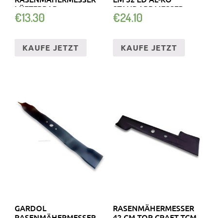
LÜFTERRAD
STANDARDMESSER
€
13.30
€
24.10
KAUFE JETZT
KAUFE JETZT
GARDOL
RASENMÄHERMESSER
RASENMÄHERMESSER
42 CM TOP CRAFT TCM