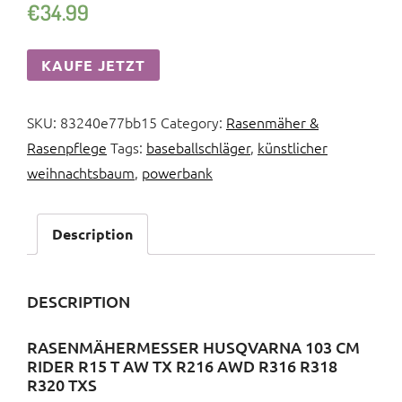
€
34.99
KAUFE JETZT
SKU:
83240e77bb15
Category:
Rasenmäher &
Rasenpflege
Tags:
baseballschläger
,
künstlicher
weihnachtsbaum
,
powerbank
Description
DESCRIPTION
RASENMÄHERMESSER HUSQVARNA 103 CM
RIDER R15 T AW TX R216 AWD R316 R318
R320 TXS