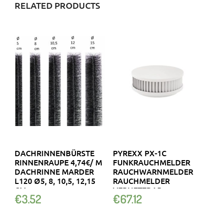
RELATED PRODUCTS
DACHRINNENBÜRSTE
PYREXX PX-1C
RINNENRAUPE 4,74€/ M
FUNKRAUCHMELDER
DACHRINNE MARDER
RAUCHWARNMELDER
L120 Ø5, 8, 10,5, 12,15
RAUCHMELDER
CM
VERNETZBAR
€
3.52
€
67.12