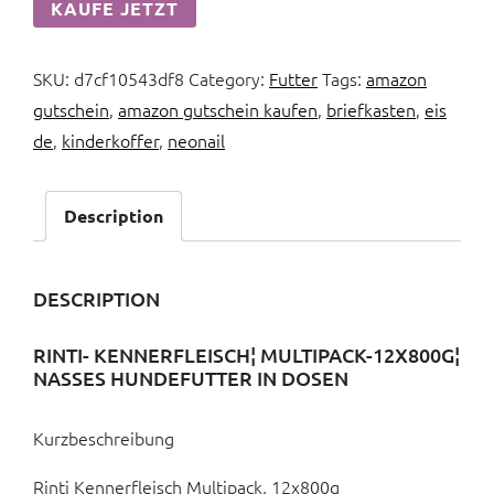
KAUFE JETZT
SKU:
d7cf10543df8
Category:
Futter
Tags:
amazon
gutschein
,
amazon gutschein kaufen
,
briefkasten
,
eis
de
,
kinderkoffer
,
neonail
Description
DESCRIPTION
RINTI- KENNERFLEISCH¦ MULTIPACK-12X800G¦
NASSES HUNDEFUTTER IN DOSEN
Kurzbeschreibung
Rinti Kennerfleisch Multipack, 12x800g