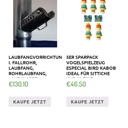
LAUBFANGVORRICHTUNG
5ER SPARPACK
I. FALLROHR,
VOGELSPIELZEUG
LAUBFANG,
ESPECIAL BIRD KABOB
ROHRLAUBFANG,
IDEAL FÜR SITTICHE
LAUBKLAPPE
UND KLEINE …
€
130.10
€
46.50
KAUFE JETZT
KAUFE JETZT