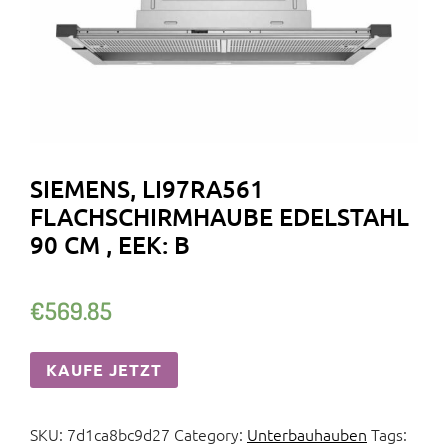
SIEMENS, LI97RA561
FLACHSCHIRMHAUBE EDELSTAHL
90 CM , EEK: B
€
569.85
KAUFE JETZT
SKU:
7d1ca8bc9d27
Category:
Unterbauhauben
Tags: