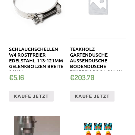
SCHLAUCHSCHELLEN
TEAKHOLZ
W4 ROSTFREIER
GARTENDUSCHE
EDELSTAHL 113-121MM
AUSSENDUSCHE B
GELENKBOLZEN BREITE
ODENDUSCHE 7
24MM
0X55CM POOL SAUNA G
€
5.16
€
203.70
ARTEN DUSCHE
KAUFE JETZT
KAUFE JETZT