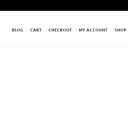
Zum
Inhalt
springen
BLOG
CART
CHECKOUT
MY ACCOUNT
SHOP