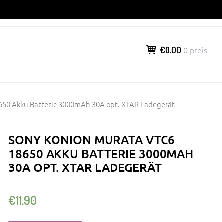
€0.00
0 preis
650 Akku Batterie 3000mAh 30A opt. XTAR Ladegerät
SONY KONION MURATA VTC6
18650 AKKU BATTERIE 3000MAH
30A OPT. XTAR LADEGERÄT
€
11.90