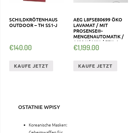
SCHILDKRÖTENHAUS
AEG L8FSE80699 ÖKO
OUTDOOR – TH SS1-J
LAVAMAT / MIT
PROSENSE®-
MENGENAUTOMATIK /
1600 U/ MIN / EEK: A
€
140.00
€
1,199.00
KAUFE JETZT
KAUFE JETZT
OSTATNIE WPISY
Koreanische Masken:
Geheimwaffen für