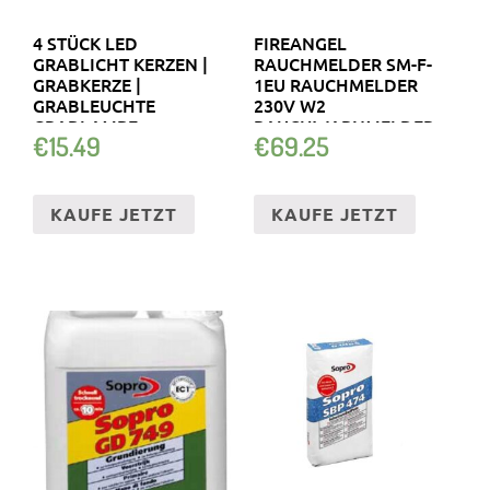
4 STÜCK LED
FIREANGEL
GRABLICHT KERZEN |
RAUCHMELDER SM-F-
GRABKERZE |
1EU RAUCHMELDER
GRABLEUCHTE
230V W2
GRABLAMPE
RAUCHWARNMELDER
€
15.49
€
69.25
FRIEDHOFSKERZE
KABEL
KAUFE JETZT
KAUFE JETZT