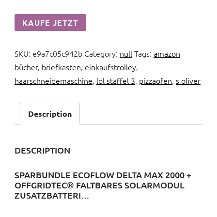
KAUFE JETZT
SKU:
e9a7c05c942b
Category:
null
Tags:
amazon
bücher
,
briefkasten
,
einkaufstrolley
,
haarschneidemaschine
,
lol staffel 3
,
pizzaofen
,
s oliver
Description
DESCRIPTION
SPARBUNDLE ECOFLOW DELTA MAX 2000 +
OFFGRIDTEC® FALTBARES SOLARMODUL
ZUSATZBATTERI…