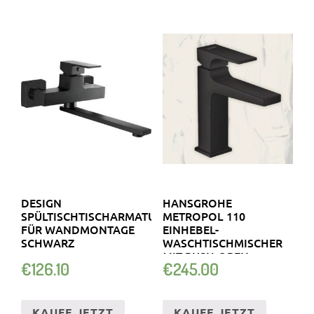
DESIGN
HANSGROHE
SPÜLTISCHTISCHARMATUR
METROPOL 110
FÜR WANDMONTAGE
EINHEBEL-
SCHWARZ
WASCHTISCHMISCHER
MIT PUSH-OPEN
€
126.10
€
245.00
ABLAUFGARNITUR
KAUFE JETZT
KAUFE JETZT