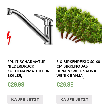
SPÜLTISCHARMATUR
5 X BIRKENREISIG 50-60
NIEDERDRUCK
CM BIRKENQUAST
KÜCHENARMATUR FÜR
BIRKENZWEIG SAUNA
BOILER,
WENIK BANJA
EINHANDMISCHER,
SAUNAZUBEHÖR
€
29.99
€
26.99
CHROM
KAUFE JETZT
KAUFE JETZT