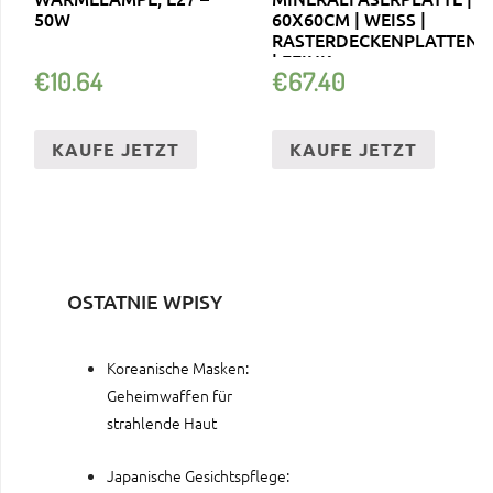
50W
60X60CM | WEISS | R
ASTERDECKENPLATTEN |
FEINK
€
10.64
€
67.40
KAUFE JETZT
KAUFE JETZT
OSTATNIE WPISY
Koreanische Masken:
Geheimwaffen für
strahlende Haut
Japanische Gesichtspflege: