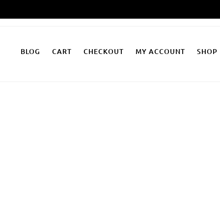
Zum
Inhalt
springen
BLOG
CART
CHECKOUT
MY ACCOUNT
SHOP