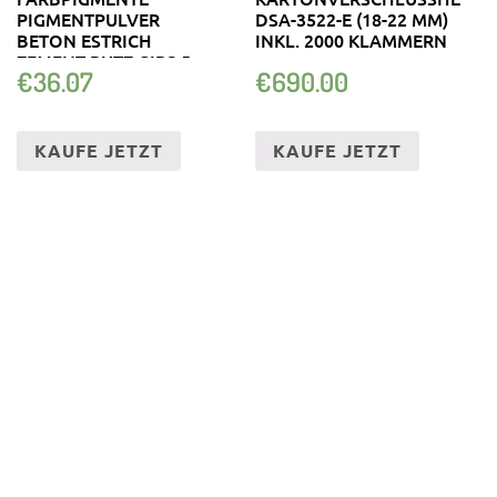
PIGMENTPULVER
DSA-3522-E (18-22 MM)
BETON ESTRICH
INKL. 2000 KLAMMERN
ZEMENT PUTZ GIPS 5-
€
36.07
€
690.00
25KG
KAUFE JETZT
KAUFE JETZT