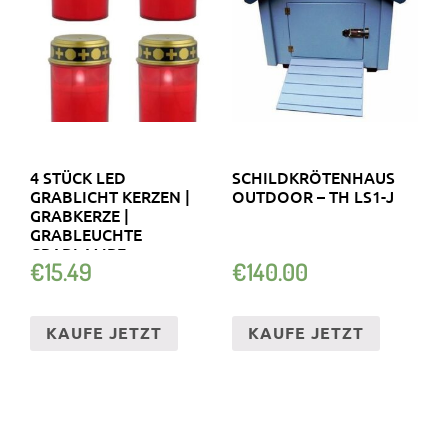
4 STÜCK LED
SCHILDKRÖTENHAUS
GRABLICHT KERZEN |
OUTDOOR – TH LS1-J
GRABKERZE |
GRABLEUCHTE
GRABLAMPE
€
15.49
€
140.00
FRIEDHOFSKERZE
KAUFE JETZT
KAUFE JETZT