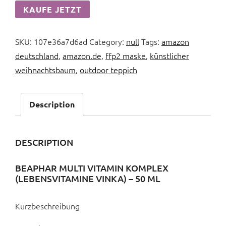
KAUFE JETZT
SKU:
107e36a7d6ad
Category:
null
Tags:
amazon
deutschland
,
amazon.de
,
ffp2 maske
,
künstlicher
weihnachtsbaum
,
outdoor teppich
Description
DESCRIPTION
BEAPHAR MULTI VITAMIN KOMPLEX
(LEBENSVITAMINE VINKA) – 50 ML
Kurzbeschreibung