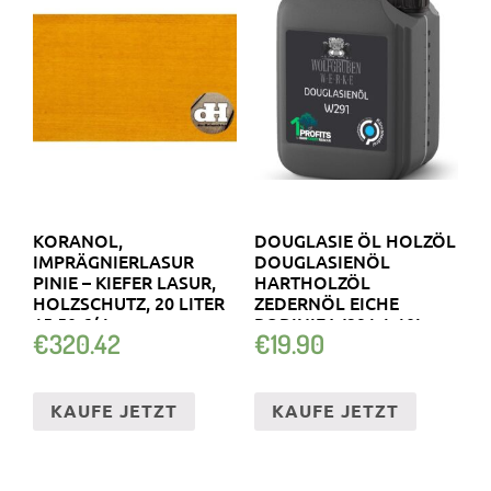
KORANOL,
DOUGLASIE ÖL HOLZÖL
IMPRÄGNIERLASUR
DOUGLASIENÖL
PINIE – KIEFER LASUR,
HARTHOLZÖL
HOLZSCHUTZ, 20 LITER
ZEDERNÖL EICHE
15,50 €/ L
ROBINIE W291 1-10L
€
320.42
€
19.90
KAUFE JETZT
KAUFE JETZT