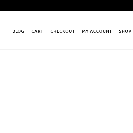
Zum
Inhalt
springen
BLOG
CART
CHECKOUT
MY ACCOUNT
SHOP