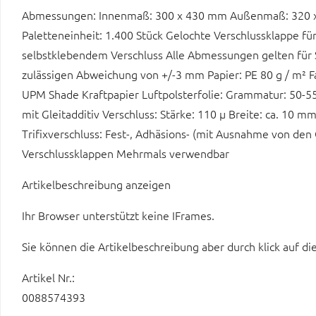
Abmessungen: Innenmaß: 300 x 430 mm Außenmaß: 320 x 4
Paletteneinheit: 1.400 Stück Gelochte Verschlussklappe f
selbstklebendem Verschluss Alle Abmessungen gelten für 
zulässigen Abweichung von +/-3 mm Papier: PE 80 g / m² F
UPM Shade Kraftpapier Luftpolsterfolie: Grammatur: 50-55 
mit Gleitadditiv Verschluss: Stärke: 110 µ Breite: ca. 10 mm
Trifixverschluss: Fest-, Adhäsions- (mit Ausnahme von den
Verschlussklappen Mehrmals verwendbar
Artikelbeschreibung anzeigen
Ihr Browser unterstützt keine IFrames.
Sie können die Artikelbeschreibung aber durch klick auf di
Artikel Nr.:
0088574393