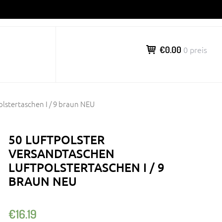
€0.00
0 preis
lstertaschen I / 9 braun NEU
50 LUFTPOLSTER
VERSANDTASCHEN
LUFTPOLSTERTASCHEN I / 9
BRAUN NEU
€
16.19