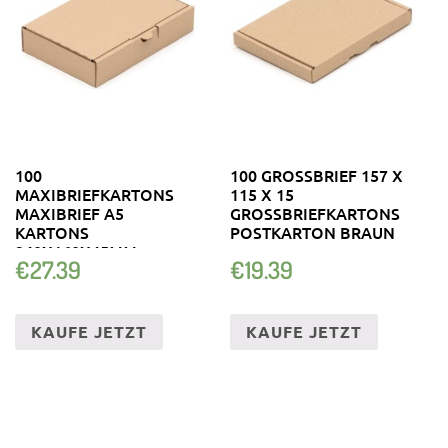
100
100 GROSSBRIEF 157 X 1
MAXIBRIEFKARTONS
15 X 15 G
MAXIBRIEF A5
ROSSBRIEFKARTONS PO
KARTONS
STKARTON BRAUN
240X160X45MM
€
27.39
€
19.39
KAUFE JETZT
KAUFE JETZT